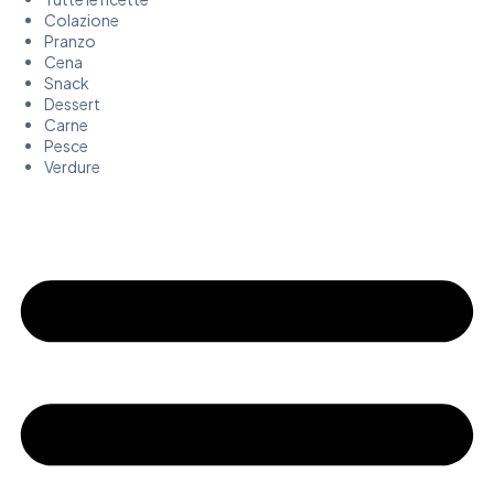
Colazione
Pranzo
Cena
Snack
Dessert
Carne
Pesce
Verdure