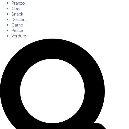
Pranzo
Cena
Snack
Dessert
Carne
Pesce
Verdure