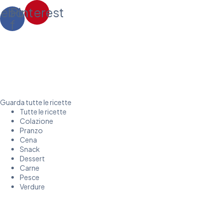
cebook-
Pinterest
f
Guarda tutte le ricette
Tutte le ricette
Colazione
Pranzo
Cena
Snack
Dessert
Carne
Pesce
Verdure