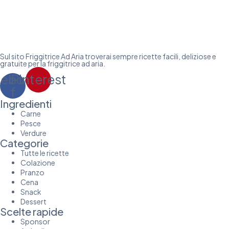
Sul sito Friggitrice Ad Aria troverai sempre ricette facili, deliziose e
gratuite per la friggitrice ad aria.
cebook-
Pinterest
f
Ingredienti
Carne
Pesce
Verdure
Categorie
Tutte le ricette
Colazione
Pranzo
Cena
Snack
Dessert
Scelte rapide
Sponsor