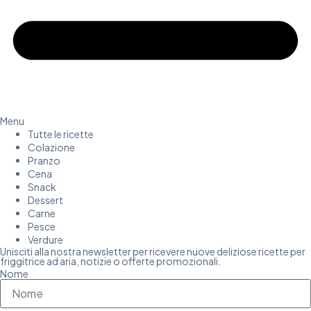
Menu
Tutte le ricette
Colazione
Pranzo
Cena
Snack
Dessert
Carne
Pesce
Verdure
Unisciti alla nostra newsletter per ricevere nuove deliziose ricette per
friggitrice ad aria, notizie o offerte promozionali.
Nome