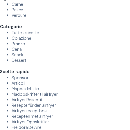
Carne
Pesce
Verdure
Categorie
Tutte le ricette
Colazione
Pranzo
Cena
Snack
Dessert
Scelte rapide
Sponsor
Articoli
Mappa del sito
Madopskrifter til airfryer
Airfryer Reseptit
Rezepte für den airfryer
Airfryer receptbok
Recepten met airfryer
Airfryer Oppskrifter
Freidora De Aire