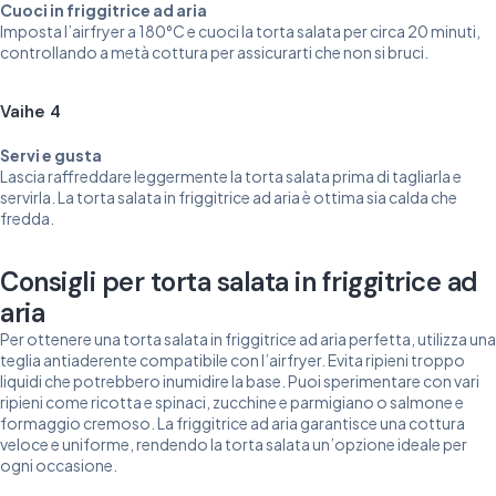
Cuoci in friggitrice ad aria
Imposta l’airfryer a 180°C e cuoci la torta salata per circa 20 minuti,
controllando a metà cottura per assicurarti che non si bruci.
Vaihe 4
Servi e gusta
Lascia raffreddare leggermente la torta salata prima di tagliarla e
servirla. La torta salata in friggitrice ad aria è ottima sia calda che
fredda.
Consigli per torta salata in friggitrice ad
aria
Per ottenere una torta salata in friggitrice ad aria perfetta, utilizza una
teglia antiaderente compatibile con l’airfryer. Evita ripieni troppo
liquidi che potrebbero inumidire la base. Puoi sperimentare con vari
ripieni come ricotta e spinaci, zucchine e parmigiano o salmone e
formaggio cremoso. La friggitrice ad aria garantisce una cottura
veloce e uniforme, rendendo la torta salata un’opzione ideale per
ogni occasione.