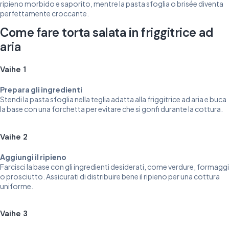
ripieno morbido e saporito, mentre la pasta sfoglia o brisée diventa
perfettamente croccante.
Come fare torta salata in friggitrice ad
aria
Vaihe 1
Prepara gli ingredienti
Stendi la pasta sfoglia nella teglia adatta alla friggitrice ad aria e buca
la base con una forchetta per evitare che si gonfi durante la cottura.
Vaihe 2
Aggiungi il ripieno
Farcisci la base con gli ingredienti desiderati, come verdure, formaggi
o prosciutto. Assicurati di distribuire bene il ripieno per una cottura
uniforme.
Vaihe 3