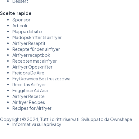
Dessert
Scelte rapide
Sponsor
Articoli
Mappa del sito
Madopskrifter til airfryer
Airfryer Reseptit
Rezepte für den airfryer
Airfryer receptbok
Recepten met airfryer
Airfryer Oppskrifter
Freidora De Aire
Frytkownica Beztłuszczowa
Receitas Airfryer
Friggitrice Ad Aria
Airfryer Recette
Air fryer Recipes
Recipes for Airfryer
Copyright © 2024, Tutti i diritti riservati. Sviluppato da Ownshape.
Informativa sulla privacy