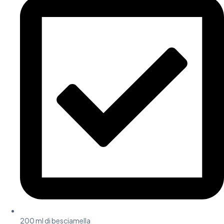
200 ml di besciamella