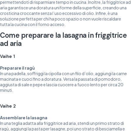
permettendoti di risparmiare tempo in cucina. Inoltre, la friggitrice ad
aria garantisce una doratura uniforme della superficie, creando una
crosticina croccante senza l’uso eccessivo di olio. Infine, è una
soluzione perfetta per chi ha poco spazio o non vuole riscaldare
tutta la cucina con il forno acceso.
Come preparare la lasagna in friggitrice
ad aria
Vaihe 1
Preparare il ragù
In una padella, soffriggi la cipolla con un filo d’olio, aggiungi la carne
macinata e cuoci fino a doratura. Versa la passata di pomodoro,
aggiusta di sale e pepe e lascia cuocere a fuoco lento per circa 20
minuti.
Vaihe 2
Assemblare la lasagna
In una teglia adatta alla friggitrice ad aria, stendi un primo strato di
ragù, aggiungi la pasta per lasagne, poi uno strato di besciamella e