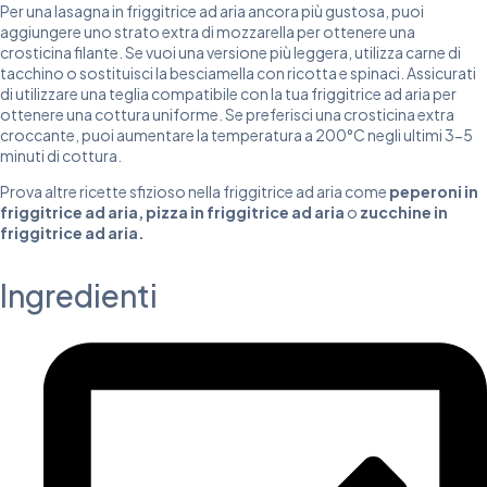
Per una lasagna in friggitrice ad aria ancora più gustosa, puoi
aggiungere uno strato extra di mozzarella per ottenere una
crosticina filante. Se vuoi una versione più leggera, utilizza carne di
tacchino o sostituisci la besciamella con ricotta e spinaci. Assicurati
di utilizzare una teglia compatibile con la tua friggitrice ad aria per
ottenere una cottura uniforme. Se preferisci una crosticina extra
croccante, puoi aumentare la temperatura a 200°C negli ultimi 3-5
minuti di cottura.
Prova altre ricette sfizioso nella friggitrice ad aria come
peperoni in
friggitrice ad aria
,
pizza in friggitrice ad aria
o
zucchine in
friggitrice ad aria
.
Ingredienti