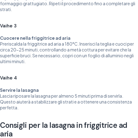
formaggio grattugiato. Ripeti il procedimento fino a completare gli
strati.
Vaihe 3
Cuocere nella friggitrice ad aria
Preriscalda la friggitrice ad aria a 180°C. Inserisci la teglia e cuoci per
circa 20-25 minuti, controllando a metà cottura per evitare che la
superficie bruci. Se necessario, copri con un foglio di alluminio negli
ultimi minuti.
Vaihe 4
Servire la lasagna
Lascia riposare la lasagna per almeno 5 minuti prima di servirla.
Questo aiuterà a stabilizzare gli strati e a ottenere una consistenza
perfetta.
Consigli per la lasagna in friggitrice ad
aria