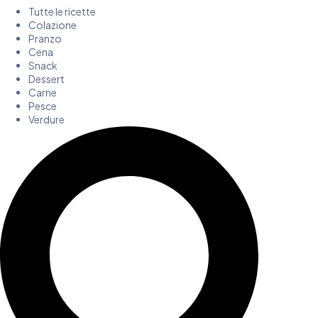
Tutte le ricette
Colazione
Pranzo
Cena
Snack
Dessert
Carne
Pesce
Verdure