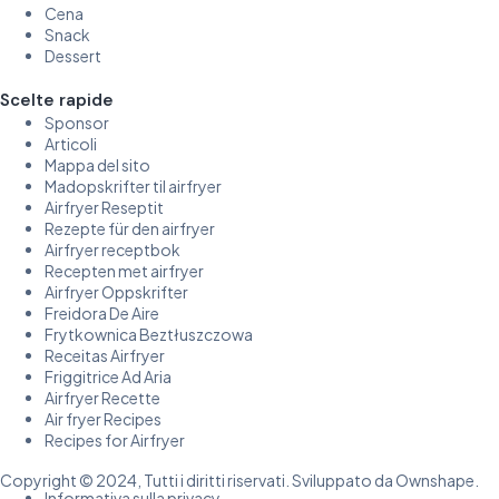
Cena
Snack
Dessert
Scelte rapide
Sponsor
Articoli
Mappa del sito
Madopskrifter til airfryer
Airfryer Reseptit
Rezepte für den airfryer
Airfryer receptbok
Recepten met airfryer
Airfryer Oppskrifter
Freidora De Aire
Frytkownica Beztłuszczowa
Receitas Airfryer
Friggitrice Ad Aria
Airfryer Recette
Air fryer Recipes
Recipes for Airfryer
Copyright © 2024, Tutti i diritti riservati. Sviluppato da Ownshape.
Informativa sulla privacy