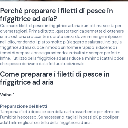
Perché preparare i filetti di pesce in
friggitrice ad aria?
Cucinare i filetti di pesce in friggitrice ad aria è un’ottima scelta per
diverse ragioni. Prima di tutto, questa tecnica permette di ottenere
una crosticina croccante e dorata senza dover immergere il pesce
nell’olio, rendendo il piatto molto più leggero e salutare. Inoltre, la
friggitrice ad aria cuoce in modo uniforme e rapido, riducendo i
tempi di preparazione e garantendo un risultato sempre perfetto.
Infine, l’utilizzo della friggitrice ad aria riduce al minimo i cattivi odori
che spesso derivano dalla frittura tradizionale.
Come preparare i filetti di pesce in
friggitrice ad aria
Vaihe 1
Preparazione dei filetti
Tampona i filetti di pesce con della carta assorbente per eliminare
l’umidità in eccesso. Se necessario, tagliali in pezzi più piccoli per
adattarli meglio al cestello della friggitrice ad aria.