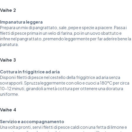
Vaihe 2
Impanatura leggera
Prepara un mix di pangrattato, sale, pepe e spezie a piacere. Passa i
filetti di pesce prima in un velo di farina, poi in un uovo sbattuto e
infine nel pangrattato, premendo leggermente per far aderire bene la
panatura.
Vaihe 3
Cottura in friggitrice ad aria
Disponi i filetti di pesce nel cestello della friggitrice ad aria senza
sovrapporli. Spruzza leggermente con olio e cuoci a 180°C per circa
10-12 minuti, girandoli a metà cottura per ottenere una doratura
uniforme.
Vaihe 4
Servizio e accompagnamento
Una volta pronti, servi i filetti di pesce caldi con una fetta di limone e