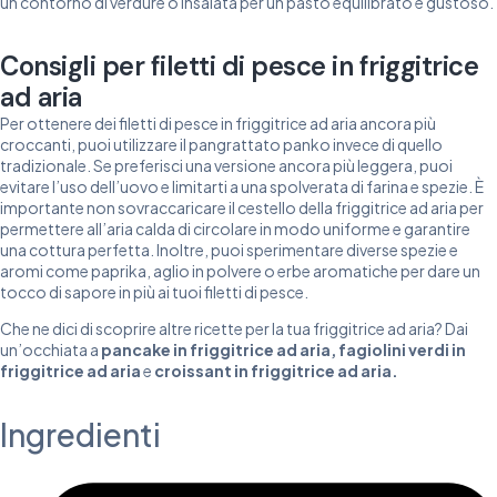
un contorno di verdure o insalata per un pasto equilibrato e gustoso.
Consigli per filetti di pesce in friggitrice
ad aria
Per ottenere dei filetti di pesce in friggitrice ad aria ancora più
croccanti, puoi utilizzare il pangrattato panko invece di quello
tradizionale. Se preferisci una versione ancora più leggera, puoi
evitare l’uso dell’uovo e limitarti a una spolverata di farina e spezie. È
importante non sovraccaricare il cestello della friggitrice ad aria per
permettere all’aria calda di circolare in modo uniforme e garantire
una cottura perfetta. Inoltre, puoi sperimentare diverse spezie e
aromi come paprika, aglio in polvere o erbe aromatiche per dare un
tocco di sapore in più ai tuoi filetti di pesce.
Che ne dici di scoprire altre ricette per la tua friggitrice ad aria? Dai
un’occhiata a
pancake in friggitrice ad aria
,
fagiolini verdi in
friggitrice ad aria
e
croissant in friggitrice ad aria
.
Ingredienti