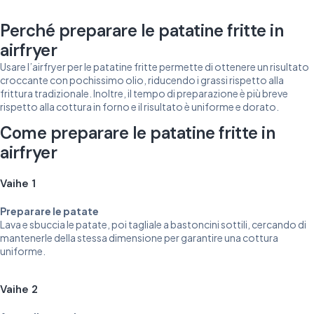
Perché preparare le patatine fritte in
airfryer
Usare l’airfryer per le patatine fritte permette di ottenere un risultato
croccante con pochissimo olio, riducendo i grassi rispetto alla
frittura tradizionale. Inoltre, il tempo di preparazione è più breve
rispetto alla cottura in forno e il risultato è uniforme e dorato.
Come preparare le patatine fritte in
airfryer
Vaihe 1
Preparare le patate
Lava e sbuccia le patate, poi tagliale a bastoncini sottili, cercando di
mantenerle della stessa dimensione per garantire una cottura
uniforme.
Vaihe 2