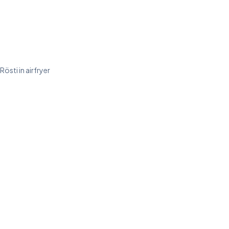
Rösti in airfryer