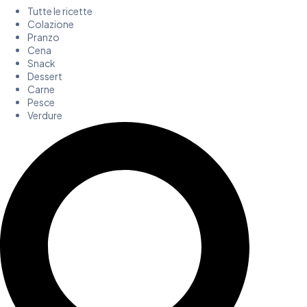
Tutte le ricette
Colazione
Pranzo
Cena
Snack
Dessert
Carne
Pesce
Verdure