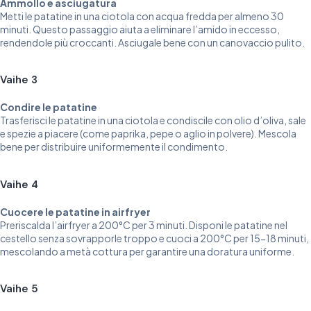
Ammollo e asciugatura
Metti le patatine in una ciotola con acqua fredda per almeno 30
minuti. Questo passaggio aiuta a eliminare l’amido in eccesso,
rendendole più croccanti. Asciugale bene con un canovaccio pulito.
Vaihe 3
Condire le patatine
Trasferisci le patatine in una ciotola e condiscile con olio d’oliva, sale
e spezie a piacere (come paprika, pepe o aglio in polvere). Mescola
bene per distribuire uniformemente il condimento.
Vaihe 4
Cuocere le patatine in airfryer
Preriscalda l’airfryer a 200°C per 3 minuti. Disponi le patatine nel
cestello senza sovrapporle troppo e cuoci a 200°C per 15-18 minuti,
mescolando a metà cottura per garantire una doratura uniforme.
Vaihe 5