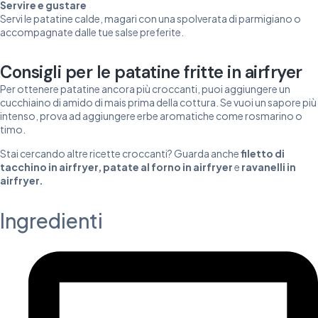
Servire e gustare
Servi le patatine calde, magari con una spolverata di parmigiano o
accompagnate dalle tue salse preferite.
Consigli per le patatine fritte in airfryer
Per ottenere patatine ancora più croccanti, puoi aggiungere un
cucchiaino di amido di mais prima della cottura. Se vuoi un sapore più
intenso, prova ad aggiungere erbe aromatiche come rosmarino o
timo.
Stai cercando altre ricette croccanti? Guarda anche
filetto di
tacchino in airfryer
,
patate al forno in airfryer
e
ravanelli in
airfryer
.
Ingredienti