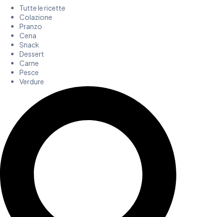
Tutte le ricette
Colazione
Pranzo
Cena
Snack
Dessert
Carne
Pesce
Verdure