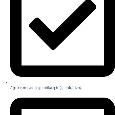
Aglio in polvere o paprika q.b. (facoltativo)