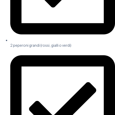
2 peperoni grandi (rossi, gialli o verdi)