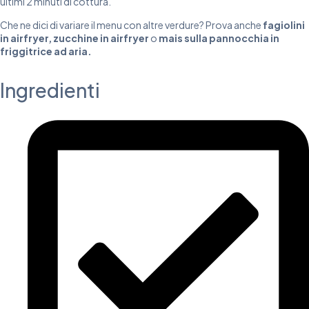
ultimi 2 minuti di cottura.
Che ne dici di variare il menu con altre verdure? Prova anche
fagiolini
in airfryer
,
zucchine in airfryer
o
mais sulla pannocchia in
friggitrice ad aria
.
Ingredienti