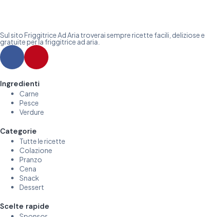
Sul sito Friggitrice Ad Aria troverai sempre ricette facili, deliziose e
gratuite per la friggitrice ad aria.
Ingredienti
Carne
Pesce
Verdure
Categorie
Tutte le ricette
Colazione
Pranzo
Cena
Snack
Dessert
Scelte rapide
Sponsor