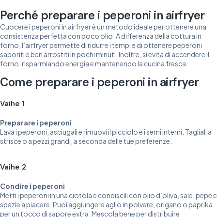
Perché preparare i peperoni in airfryer
Cuocere i peperoni in airfryer è un metodo ideale per ottenere una
consistenza perfetta con poco olio. A differenza della cottura in
forno, l’airfryer permette di ridurre i tempi e di ottenere peperoni
saporiti e ben arrostiti in pochi minuti. Inoltre, si evita di accendere il
forno, risparmiando energia e mantenendo la cucina fresca.
Come preparare i peperoni in airfryer
Vaihe 1
Preparare i peperoni
Lava i peperoni, asciugali e rimuovi il picciolo e i semi interni. Tagliali a
strisce o a pezzi grandi, a seconda delle tue preferenze.
Vaihe 2
Condire i peperoni
Metti i peperoni in una ciotola e condiscili con olio d’oliva, sale, pepe e
spezie a piacere. Puoi aggiungere aglio in polvere, origano o paprika
per un tocco di sapore extra. Mescola bene per distribuire