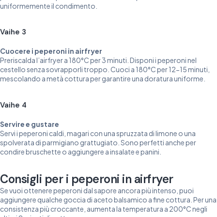
uniformemente il condimento.
Vaihe 3
Cuocere i peperoni in airfryer
Preriscalda l’airfryer a 180°C per 3 minuti. Disponi i peperoni nel
cestello senza sovrapporli troppo. Cuoci a 180°C per 12-15 minuti,
mescolando a metà cottura per garantire una doratura uniforme.
Vaihe 4
Servire e gustare
Servi i peperoni caldi, magari con una spruzzata di limone o una
spolverata di parmigiano grattugiato. Sono perfetti anche per
condire bruschette o aggiungere a insalate e panini.
Consigli per i peperoni in airfryer
Se vuoi ottenere peperoni dal sapore ancora più intenso, puoi
aggiungere qualche goccia di aceto balsamico a fine cottura. Per una
consistenza più croccante, aumenta la temperatura a 200°C negli