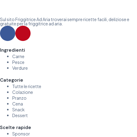
Sul sito Friggitrice Ad Aria troverai sempre ricette facili, deliziose e
gratuite per la friggitrice ad aria.
Ingredienti
Carne
Pesce
Verdure
Categorie
Tutte le ricette
Colazione
Pranzo
Cena
Snack
Dessert
Scelte rapide
Sponsor