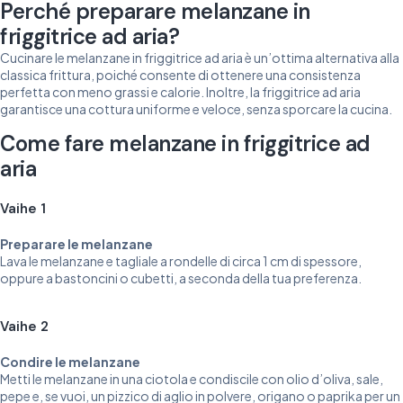
Perché preparare melanzane in
friggitrice ad aria?
Cucinare le melanzane in friggitrice ad aria è un’ottima alternativa alla
classica frittura, poiché consente di ottenere una consistenza
perfetta con meno grassi e calorie. Inoltre, la friggitrice ad aria
garantisce una cottura uniforme e veloce, senza sporcare la cucina.
Come fare melanzane in friggitrice ad
aria
Vaihe 1
Preparare le melanzane
Lava le melanzane e tagliale a rondelle di circa 1 cm di spessore,
oppure a bastoncini o cubetti, a seconda della tua preferenza.
Vaihe 2
Condire le melanzane
Metti le melanzane in una ciotola e condiscile con olio d’oliva, sale,
pepe e, se vuoi, un pizzico di aglio in polvere, origano o paprika per un