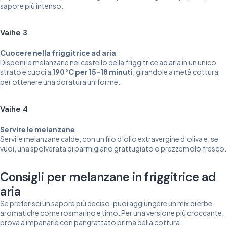
sapore più intenso.
Vaihe 3
Cuocere nella friggitrice ad aria
Disponi le melanzane nel cestello della friggitrice ad aria in un unico
strato e cuoci a
190°C per 15-18 minuti
, girandole a metà cottura
per ottenere una doratura uniforme.
Vaihe 4
Servire le melanzane
Servi le melanzane calde, con un filo d’olio extravergine d’oliva e, se
vuoi, una spolverata di parmigiano grattugiato o prezzemolo fresco.
Consigli per melanzane in friggitrice ad
aria
Se preferisci un sapore più deciso, puoi aggiungere un mix di erbe
aromatiche come rosmarino e timo. Per una versione più croccante,
prova a impanarle con pangrattato prima della cottura.