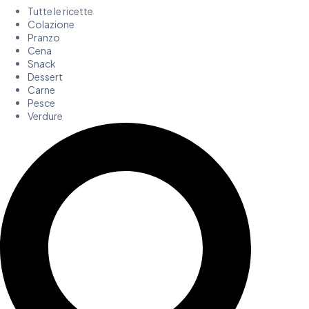
Tutte le ricette
Colazione
Pranzo
Cena
Snack
Dessert
Carne
Pesce
Verdure