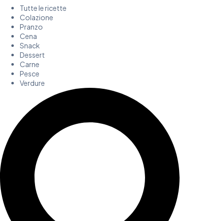
Tutte le ricette
Colazione
Pranzo
Cena
Snack
Dessert
Carne
Pesce
Verdure