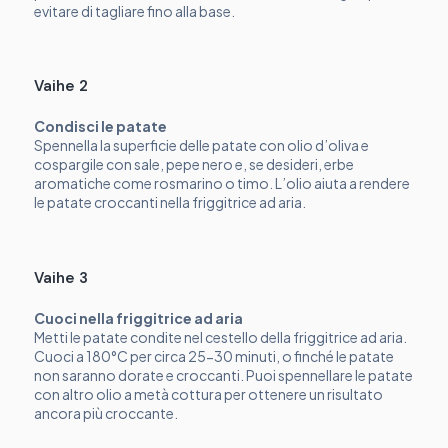
evitare di tagliare fino alla base.
Vaihe 2
Condisci le patate
Spennella la superficie delle patate con olio d’oliva e
cospargile con sale, pepe nero e, se desideri, erbe
aromatiche come rosmarino o timo. L’olio aiuta a rendere
le patate croccanti nella friggitrice ad aria.
Vaihe 3
Cuoci nella friggitrice ad aria
Metti le patate condite nel cestello della friggitrice ad aria.
Cuoci a 180°C per circa 25-30 minuti, o finché le patate
non saranno dorate e croccanti. Puoi spennellare le patate
con altro olio a metà cottura per ottenere un risultato
ancora più croccante.