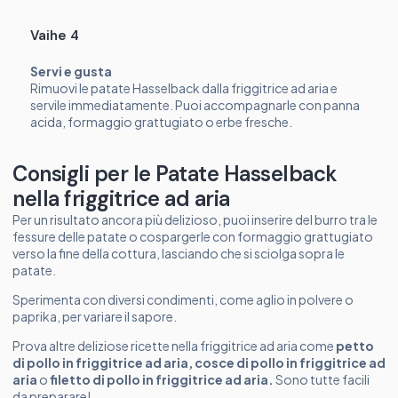
Vaihe 4
Servi e gusta
Rimuovi le patate Hasselback dalla friggitrice ad aria e
servile immediatamente. Puoi accompagnarle con panna
acida, formaggio grattugiato o erbe fresche.
Consigli per le Patate Hasselback
nella friggitrice ad aria
Per un risultato ancora più delizioso, puoi inserire del burro tra le
fessure delle patate o cospargerle con formaggio grattugiato
verso la fine della cottura, lasciando che si sciolga sopra le
patate.
Sperimenta con diversi condimenti, come aglio in polvere o
paprika, per variare il sapore.
Prova altre deliziose ricette nella friggitrice ad aria come
petto
di pollo in friggitrice ad aria
,
cosce di pollo in friggitrice ad
aria
o
filetto di pollo in friggitrice ad aria
.
Sono tutte facili
da preparare!