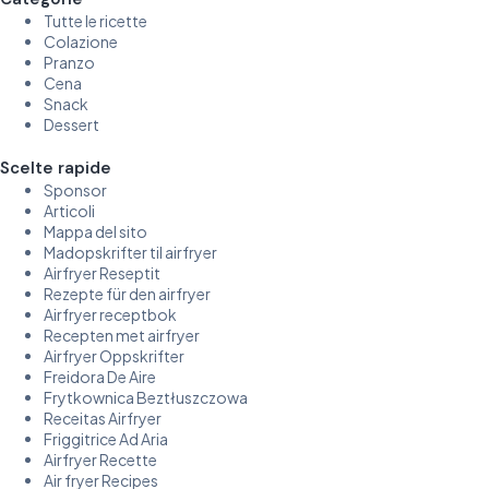
Tutte le ricette
Colazione
Pranzo
Cena
Snack
Dessert
Scelte rapide
Sponsor
Articoli
Mappa del sito
Madopskrifter til airfryer
Airfryer Reseptit
Rezepte für den airfryer
Airfryer receptbok
Recepten met airfryer
Airfryer Oppskrifter
Freidora De Aire
Frytkownica Beztłuszczowa
Receitas Airfryer
Friggitrice Ad Aria
Airfryer Recette
Air fryer Recipes