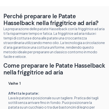
Perché preparare le Patate
Hasselback nella friggitrice ad aria?
La preparazione delle patate Hasselback con la friggitrice ad aria
ti fa risparmiare tempo e fatica. La friggitrice ad aria riduce i
tempi di cottura e dona alle patate una croccantezza
straordinaria utilizzando meno olio. La tecnologia a circolazione
d’aria garantisce una cottura uniforme, rendendo questo
metodo ideale per preparare un classico contorno in modo
facile e veloce.
Come preparare le Patate Hasselback
nella friggitrice ad aria
Vaihe 1
Affetta le patate:
Lava le patate e posizionale su un tagliere. Pratica dei tagli
sottili senza arrivare fino in fondo. Puoi posizionare la
patata su un cucchiaio o tra due bastoncini di legno per