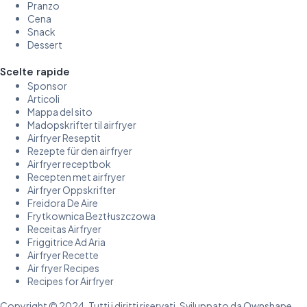
Pranzo
Cena
Snack
Dessert
Scelte rapide
Sponsor
Articoli
Mappa del sito
Madopskrifter til airfryer
Airfryer Reseptit
Rezepte für den airfryer
Airfryer receptbok
Recepten met airfryer
Airfryer Oppskrifter
Freidora De Aire
Frytkownica Beztłuszczowa
Receitas Airfryer
Friggitrice Ad Aria
Airfryer Recette
Air fryer Recipes
Recipes for Airfryer
Copyright © 2024, Tutti i diritti riservati. Sviluppato da Ownshape.