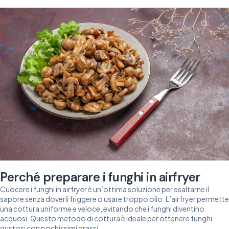
Perché preparare i funghi in airfryer
Cuocere i funghi in airfryer è un’ottima soluzione per esaltarne il
sapore senza doverli friggere o usare troppo olio. L’airfryer permette
una cottura uniforme e veloce, evitando che i funghi diventino
acquosi. Questo metodo di cottura è ideale per ottenere funghi
gustosi con pochissimi grassi.