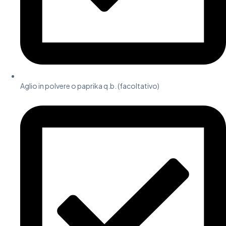
Aglio in polvere o paprika q.b. (facoltativo)