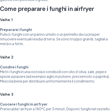
Come preparare i funghi in airfryer
Vaihe 1
Preparare i funghi
Pulisci i funghi con un panno umido o un pennello da cucina per
rimuovere eventuali residui di terra. Se sono troppo grandi, tagliali a
metà o a fette.
Vaihe 2
Condire i funghi
Metti i funghi in una ciotola e condiscili con olio d’oliva, sale, pepe e
spezie a piacere (ad esempio aglio in polvere, prezzemolo o paprika).
Mescola bene per distribuire uniformemente il condimento.
Vaihe 3
Cuocere i funghi in airfryer
Preriscalda l’airfryer a 180°C per 3 minuti. Disponi i funghi nel cestello