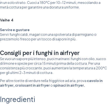
in un solo strato. Cuoci a 180°C per 10-12 minuti, mescolando a
metà cottura per garantire una doratura uniforme.
Vaihe 4
Servire e gustare
Servi i funghi caldi, magari con una spolverata di parmigiano o
prezzemolo fresco per un tocco di sapore in più.
Consigli per i funghi in airfryer
Se vuoi un sapore più intenso, puoi marinare i funghi con olio, succo
di limone e spezie per circa 15 minuti prima della cottura. Per una
consistenza più croccante, puoi aumentare la temperatura a 200°C
per gli ultimi 2-3 minuti di cottura.
Per altre ricette di verdure nella friggitrice ad aria, prova
cavolo in
airfryer
,
croissant in airfryer
o
spinaci in airfryer
.
Ingredienti