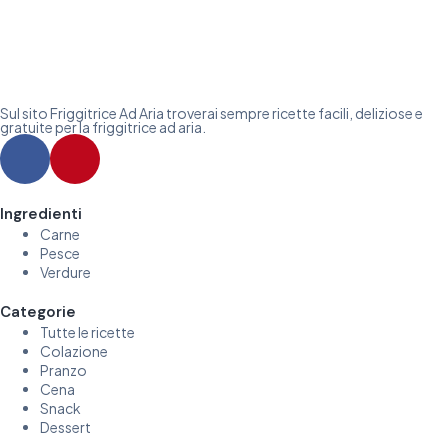
Sul sito Friggitrice Ad Aria troverai sempre ricette facili, deliziose e
gratuite per la friggitrice ad aria.
Ingredienti
Carne
Pesce
Verdure
Categorie
Tutte le ricette
Colazione
Pranzo
Cena
Snack
Dessert