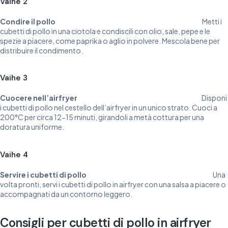
Vaihe 2
Condire il pollo
Metti i
cubetti di pollo in una ciotola e condiscili con olio, sale, pepe e le
spezie a piacere, come paprika o aglio in polvere. Mescola bene per
distribuire il condimento.
Vaihe 3
Cuocere nell’airfryer
Disponi
i cubetti di pollo nel cestello dell’airfryer in un unico strato. Cuoci a
200°C per circa 12-15 minuti, girandoli a metà cottura per una
doratura uniforme.
Vaihe 4
Servire i cubetti di pollo
Una
volta pronti, servi i cubetti di pollo in airfryer con una salsa a piacere o
accompagnati da un contorno leggero.
Consigli per cubetti di pollo in airfryer