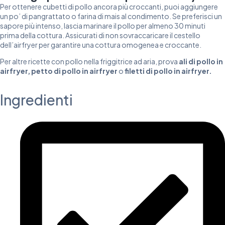
Per ottenere cubetti di pollo ancora più croccanti, puoi aggiungere
un po’ di pangrattato o farina di mais al condimento. Se preferisci un
sapore più intenso, lascia marinare il pollo per almeno 30 minuti
prima della cottura. Assicurati di non sovraccaricare il cestello
dell’airfryer per garantire una cottura omogenea e croccante.
Per altre ricette con pollo nella friggitrice ad aria, prova
ali di pollo in
airfryer
,
petto di pollo in airfryer
o
filetti di pollo in airfryer
.
Ingredienti