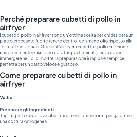
Perché preparare cubetti di pollo in
airfryer
I cubetti di pollo in airfryer sono un’ottima scelta per chi desidera un
piatto croccante fuori e tenero dentro, con meno olio rispetto alla
frittura tradizionale. Grazie all’airfryer, i cubetti di pollo cuociono
uniformemente e risultano dorati in pochi minuti, senza doverli
immergere nell’olio. Inoltre, la preparazione è rapida e semplice,
perfetta per un pasto veloce e gustoso.
Come preparare cubetti di pollo in
airfryer
Vaihe 1
Preparare gli ingredienti
Taglia il petto di pollo a cubetti di dimensioni uniformi per garantire
una cottura omogenea.