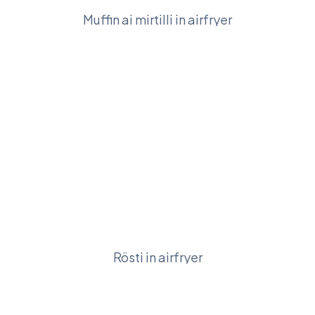
Muffin ai mirtilli in airfryer
Rösti in airfryer