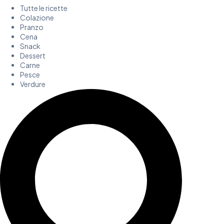
Tutte le ricette
Colazione
Pranzo
Cena
Snack
Dessert
Carne
Pesce
Verdure