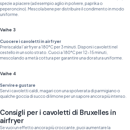
spezie a piacere (ad esempio aglio in polvere, paprika o
peperoncino). Mescola bene per distribuire il condimento in modo
uniforme.
Vaihe 3
Cuocere i cavoletti in airfryer
Preriscalda l’airfryer a 180°C per 3 minuti. Disponi i cavoletti nel
cestello in un solo strato. Cuoci a 180°C per 12-15 minuti,
mescolando a metà cottura per garantire una doratura uniforme.
Vaihe 4
Servire e gustare
Servi i cavoletti caldi, magari con una spolverata di parmigiano o
qualche goccia di succo di limone per un sapore ancora più intenso.
Consigli per i cavoletti di Bruxelles in
airfryer
Se vuoi un effetto ancora più croccante, puoi aumentare la