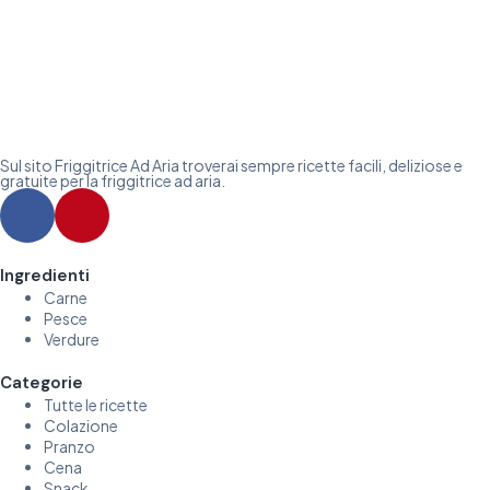
Sul sito Friggitrice Ad Aria troverai sempre ricette facili, deliziose e
gratuite per la friggitrice ad aria.
Ingredienti
Carne
Pesce
Verdure
Categorie
Tutte le ricette
Colazione
Pranzo
Cena
Snack