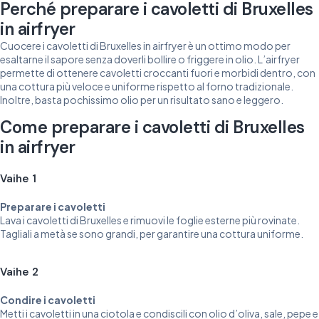
Perché preparare i cavoletti di Bruxelles
in airfryer
Cuocere i cavoletti di Bruxelles in airfryer è un ottimo modo per
esaltarne il sapore senza doverli bollire o friggere in olio. L’airfryer
permette di ottenere cavoletti croccanti fuori e morbidi dentro, con
una cottura più veloce e uniforme rispetto al forno tradizionale.
Inoltre, basta pochissimo olio per un risultato sano e leggero.
Come preparare i cavoletti di Bruxelles
in airfryer
Vaihe 1
Preparare i cavoletti
Lava i cavoletti di Bruxelles e rimuovi le foglie esterne più rovinate.
Tagliali a metà se sono grandi, per garantire una cottura uniforme.
Vaihe 2
Condire i cavoletti
Metti i cavoletti in una ciotola e condiscili con olio d’oliva, sale, pepe e