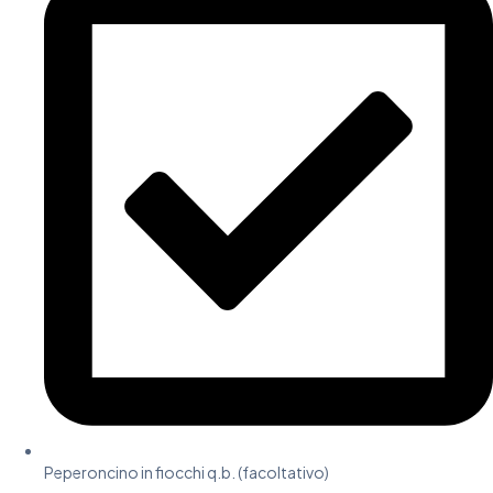
Peperoncino in fiocchi q.b. (facoltativo)