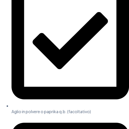
Aglio in polvere o paprika q.b. (facoltativo)