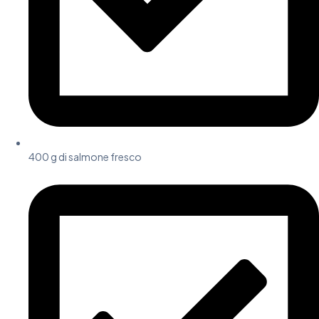
400 g di salmone fresc
o