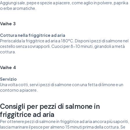
Aggiungi sale, pepe e spezie a piacere, come aglio in polvere, paprika
o erbe aromatiche.
Vaihe 3
Cottura nella friggitrice ad aria
Preriscalda la friggitrice ad aria a 180°C. Disponi i pezzi di salmone nel
cestello senza sovrapporli. Cuoci per 8-10 minuti, girandoli a metà
cottura.
Vaihe 4
Servizio
Una volta cotti, servi i pezzi di salmone con una fetta di limone e un
contorno a piacere.
Consigli per pezzi di salmone in
friggitrice ad aria
Per ottenere pezzi di salmone in friggitrice ad aria ancora più saporiti,
lascia marinare il pesce per almeno 15 minuti prima della cottura. Se