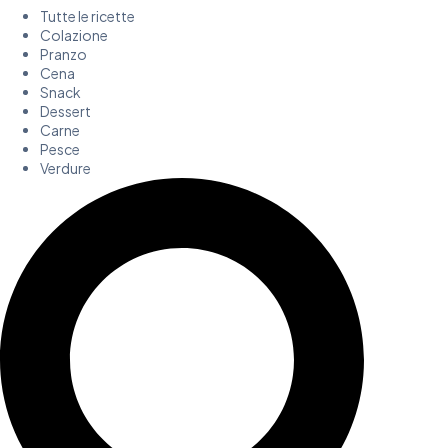
Tutte le ricette
Colazione
Pranzo
Cena
Snack
Dessert
Carne
Pesce
Verdure