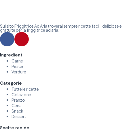
Sul sito Friggitrice Ad Aria troverai sempre ricette facili, deliziose e
gratuite per la friggitrice ad aria.
Ingredienti
Carne
Pesce
Verdure
Categorie
Tutte le ricette
Colazione
Pranzo
Cena
Snack
Dessert
Scelte rapide