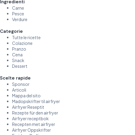
Ingredienti
Carne
Pesce
Verdure
Categorie
Tutte le ricette
Colazione
Pranzo
Cena
Snack
Dessert
Scelte rapide
Sponsor
Articoli
Mappa del sito
Madopskrifter til airfryer
Airfryer Reseptit
Rezepte für den airfryer
Airfryer receptbok
Recepten met airfryer
Airfryer Oppskrifter