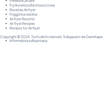
Freidora De Aire
Frytkownica Beztłuszczowa
Receitas Airfryer
Friggitrice Ad Aria
Airfryer Recette
Air fryer Recipes
Recipes for Airfryer
Copyright © 2024, Tutti i diritti riservati. Sviluppato da Ownshape.
Informativa sulla privacy