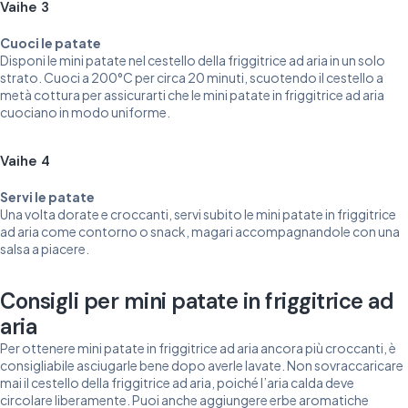
Vaihe 3
Cuoci le patate
Disponi le mini patate nel cestello della friggitrice ad aria in un solo
strato. Cuoci a 200°C per circa 20 minuti, scuotendo il cestello a
metà cottura per assicurarti che le mini patate in friggitrice ad aria
cuociano in modo uniforme.
Vaihe 4
Servi le patate
Una volta dorate e croccanti, servi subito le mini patate in friggitrice
ad aria come contorno o snack, magari accompagnandole con una
salsa a piacere.
Consigli per mini patate in friggitrice ad
aria
Per ottenere mini patate in friggitrice ad aria ancora più croccanti, è
consigliabile asciugarle bene dopo averle lavate. Non sovraccaricare
mai il cestello della friggitrice ad aria, poiché l’aria calda deve
circolare liberamente. Puoi anche aggiungere erbe aromatiche