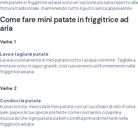
mini patate in friggitrice ad aria sono un’opzione più sana rispetto alla
frittura tradizionale, mantenendo tutto il gusto senza appesantire.
Come fare mini patate in friggitrice ad
aria
Vaihe 1
Lava e taglia le patate
Lava accuratamente le mini patate sotto l’acqua corrente. Tagliale a
metà se sono troppo grandi, così cuoceranno uniformemente nella
friggitrice ad aria.
Vaihe 2
Condisci le patate
In una ciotola, mescola le mini patate con un cucchiaio di olio d’oliva,
sale, pepe e le tue spezie preferite come rosmarino o paprika.
Assicurati che ogni patata sia ben condita prima di metterle nella
friggitrice ad aria.