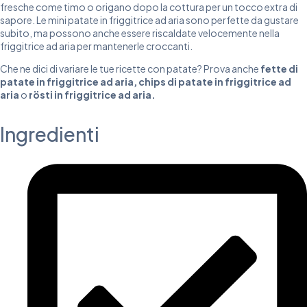
fresche come timo o origano dopo la cottura per un tocco extra di
sapore. Le mini patate in friggitrice ad aria sono perfette da gustare
subito, ma possono anche essere riscaldate velocemente nella
friggitrice ad aria per mantenerle croccanti.
Che ne dici di variare le tue ricette con patate? Prova anche
fette di
patate in friggitrice ad aria
,
chips di patate in friggitrice ad
aria
o
rösti in friggitrice ad aria
.
Ingredienti