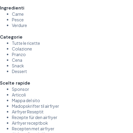
Ingredienti
Carne
Pesce
Verdure
Categorie
Tutte le ricette
Colazione
Pranzo
Cena
Snack
Dessert
Scelte rapide
Sponsor
Articoli
Mappa del sito
Madopskrifter til airfryer
Airfryer Reseptit
Rezepte für den airfryer
Airfryer receptbok
Recepten met airfryer