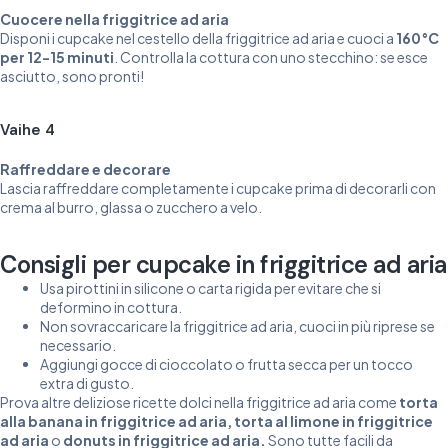
Cuocere nella friggitrice ad aria
Disponi i cupcake nel cestello della friggitrice ad aria e cuoci a
160°C
per 12-15 minuti
. Controlla la cottura con uno stecchino: se esce
asciutto, sono pronti!
Vaihe 4
Raffreddare e decorare
Lascia raffreddare completamente i cupcake prima di decorarli con
crema al burro, glassa o zucchero a velo.
Consigli per cupcake in friggitrice ad aria
Usa pirottini in silicone o carta rigida per evitare che si
deformino in cottura.
Non sovraccaricare la friggitrice ad aria, cuoci in più riprese se
necessario.
Aggiungi gocce di cioccolato o frutta secca per un tocco
extra di gusto.
Prova altre deliziose ricette dolci nella friggitrice ad aria come
torta
alla banana in friggitrice ad aria
,
torta al limone in friggitrice
ad aria
o
donuts in friggitrice ad aria
.
Sono tutte facili da