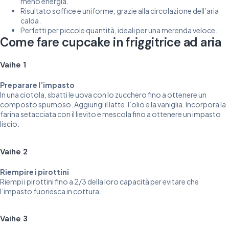
meno energia.
Risultato soffice e uniforme, grazie alla circolazione dell’aria
calda.
Perfetti per piccole quantità, ideali per una merenda veloce.
Come fare cupcake in friggitrice ad aria
Vaihe 1
Preparare l’impasto
In una ciotola, sbatti le uova con lo zucchero fino a ottenere un
composto spumoso. Aggiungi il latte, l’olio e la vaniglia. Incorpora la
farina setacciata con il lievito e mescola fino a ottenere un impasto
liscio.
Vaihe 2
Riempire i pirottini
Riempi i pirottini fino a 2/3 della loro capacità per evitare che
l’impasto fuoriesca in cottura.
Vaihe 3