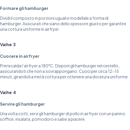
Formare gli hamburger
Dividi il composto in porzioni uguali e modellale a forma di
hamburger. Assicurati che siano dello spessore giusto per garantire
una cottura uniforme in airfryer
Vaihe 3
Cuocere in airfryer
Preriscalda l’airfryer a 180°C. Disponi gli hamburger nel cestello,
assicurandoti che non si sovrappongano. Cuoci per circa 12-15
minuti, girandoli a metà cottura per ottenere una doratura uniforme.
Vaihe 4
Servire gli hamburger
Una volta cotti, servi gli hamburger di pollo in airfryer con un panino
soffice, insalata, pomodoro e salse a piacere.