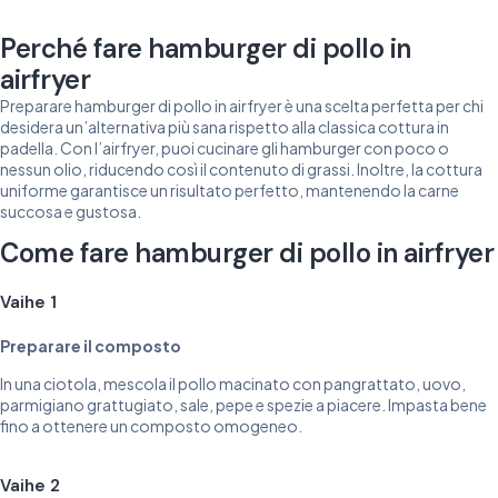
Perché fare hamburger di pollo in
airfryer
Preparare hamburger di pollo in airfryer è una scelta perfetta per chi
desidera un’alternativa più sana rispetto alla classica cottura in
padella. Con l’airfryer, puoi cucinare gli hamburger con poco o
nessun olio, riducendo così il contenuto di grassi. Inoltre, la cottura
uniforme garantisce un risultato perfetto, mantenendo la carne
succosa e gustosa.
Come fare hamburger di pollo in airfryer
Vaihe 1
Preparare il composto
In una ciotola, mescola il pollo macinato con pangrattato, uovo,
parmigiano grattugiato, sale, pepe e spezie a piacere. Impasta bene
fino a ottenere un composto omogeneo.
Vaihe 2