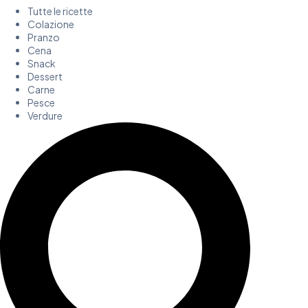
Tutte le ricette
Colazione
Pranzo
Cena
Snack
Dessert
Carne
Pesce
Verdure