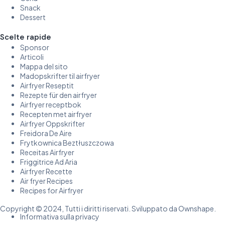
Snack
Dessert
Scelte rapide
Sponsor
Articoli
Mappa del sito
Madopskrifter til airfryer
Airfryer Reseptit
Rezepte für den airfryer
Airfryer receptbok
Recepten met airfryer
Airfryer Oppskrifter
Freidora De Aire
Frytkownica Beztłuszczowa
Receitas Airfryer
Friggitrice Ad Aria
Airfryer Recette
Air fryer Recipes
Recipes for Airfryer
Copyright © 2024, Tutti i diritti riservati. Sviluppato da Ownshape.
Informativa sulla privacy