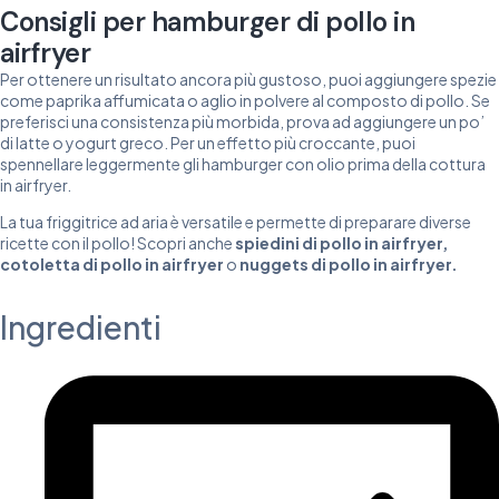
Consigli per hamburger di pollo in
airfryer
Per ottenere un risultato ancora più gustoso, puoi aggiungere spezie
come paprika affumicata o aglio in polvere al composto di pollo. Se
preferisci una consistenza più morbida, prova ad aggiungere un po’
di latte o yogurt greco. Per un effetto più croccante, puoi
spennellare leggermente gli hamburger con olio prima della cottura
in airfryer.
La tua friggitrice ad aria è versatile e permette di preparare diverse
ricette con il pollo! Scopri anche
spiedini di pollo in airfryer
,
cotoletta di pollo in airfryer
o
nuggets di pollo in airfryer
.
Ingredienti