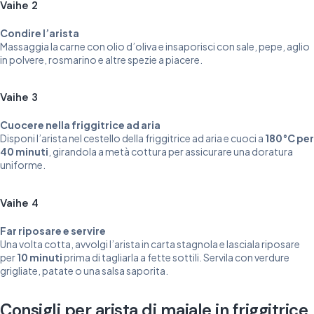
Vaihe 2
Condire l’arista
Massaggia la carne con olio d’oliva e insaporisci con sale, pepe, aglio
in polvere, rosmarino e altre spezie a piacere.
Vaihe 3
Cuocere nella friggitrice ad aria
Disponi l’arista nel cestello della friggitrice ad aria e cuoci a
180°C per
40 minuti
, girandola a metà cottura per assicurare una doratura
uniforme.
Vaihe 4
Far riposare e servire
Una volta cotta, avvolgi l’arista in carta stagnola e lasciala riposare
per
10 minuti
prima di tagliarla a fette sottili. Servila con verdure
grigliate, patate o una salsa saporita.
Consigli per arista di maiale in friggitrice