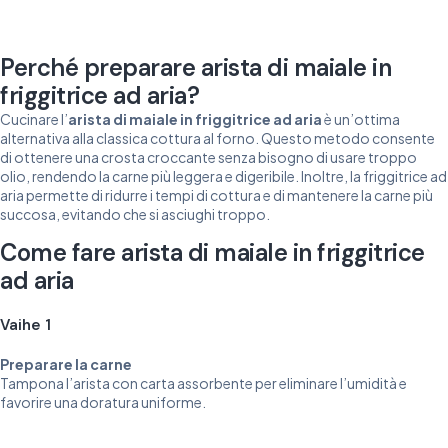
Perché preparare arista di maiale in
friggitrice ad aria?
Cucinare l’
arista di maiale in friggitrice ad aria
è un’ottima
alternativa alla classica cottura al forno. Questo metodo consente
di ottenere una crosta croccante senza bisogno di usare troppo
olio, rendendo la carne più leggera e digeribile. Inoltre, la friggitrice ad
aria permette di ridurre i tempi di cottura e di mantenere la carne più
succosa, evitando che si asciughi troppo.
Come fare arista di maiale in friggitrice
ad aria
Vaihe 1
Preparare la carne
Tampona l’arista con carta assorbente per eliminare l’umidità e
favorire una doratura uniforme.