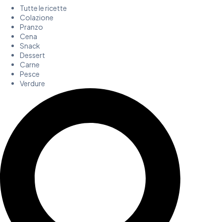
Tutte le ricette
Colazione
Pranzo
Cena
Snack
Dessert
Carne
Pesce
Verdure