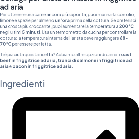
ad aria
Per ottenere una carne ancora più saporita, puoi marinarla con olio,
limone e spezie per almeno
un’ora
prima della cottura. Se preferisci
una crosta più croccante, puoi aumentare la temperatura a
200°C
negli ultimi
5 minuti
. Usa un termometro da cucina per controllare la
cottura: la temperatura interna dell’arista deve raggiungere
68-
70°C
per essere perfetta.
Ti è piaciuta questa ricetta? Abbiamo altre opzioni di carne:
roast
beef in friggitrice ad aria
,
tranci di salmone in friggitrice ad
aria
e
bacon in friggitrice ad aria
.
Ingredienti