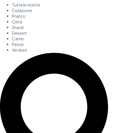
Tutte le ricette
Colazione
Pranzo
Cena
Snack
Dessert
Carne
Pesce
Verdure