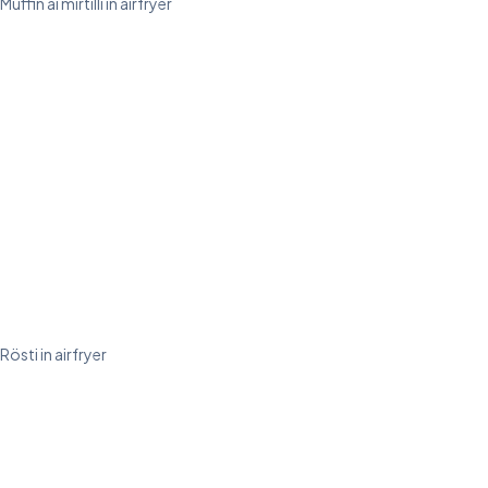
Muffin ai mirtilli in airfryer
Rösti in airfryer