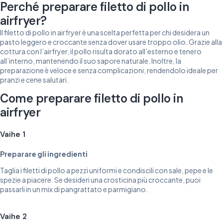
Perché preparare filetto di pollo in
airfryer?
Il filetto di pollo in airfryer è una scelta perfetta per chi desidera un
pasto leggero e croccante senza dover usare troppo olio. Grazie alla
cottura con l’airfryer, il pollo risulta dorato all’esterno e tenero
all’interno, mantenendo il suo sapore naturale. Inoltre, la
preparazione è veloce e senza complicazioni, rendendolo ideale per
pranzi e cene salutari.
Come preparare filetto di pollo in
airfryer
Vaihe 1
Preparare gli ingredienti
Taglia i filetti di pollo a pezzi uniformi e condiscili con sale, pepe e le
spezie a piacere. Se desideri una crosticina più croccante, puoi
passarli in un mix di pangrattato e parmigiano.
Vaihe 2