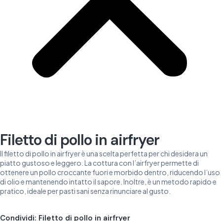
Filetto di pollo in airfryer
Il filetto di pollo in airfryer è una scelta perfetta per chi desidera un
piatto gustoso e leggero. La cottura con l’airfryer permette di
ottenere un pollo croccante fuori e morbido dentro, riducendo l’uso
di olio e mantenendo intatto il sapore. Inoltre, è un metodo rapido e
pratico, ideale per pasti sani senza rinunciare al gusto.
Condividi: Filetto di pollo in airfryer