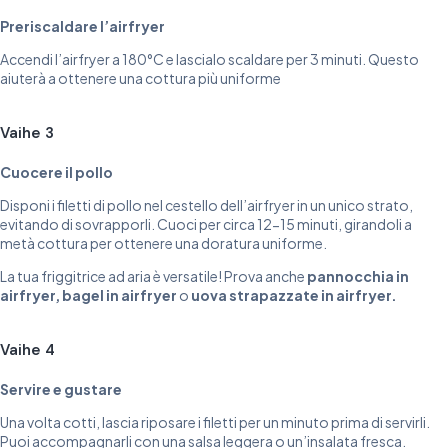
Preriscaldare l’airfryer
Accendi l’airfryer a 180°C e lascialo scaldare per 3 minuti. Questo
aiuterà a ottenere una cottura più uniforme
Vaihe 3
Cuocere il pollo
Disponi i filetti di pollo nel cestello dell’airfryer in un unico strato,
evitando di sovrapporli. Cuoci per circa 12-15 minuti, girandoli a
metà cottura per ottenere una doratura uniforme.
La tua friggitrice ad aria è versatile! Prova anche
pannocchia in
airfryer
,
bagel in airfryer
o
uova strapazzate in airfryer
.
Vaihe 4
Servire e gustare
Una volta cotti, lascia riposare i filetti per un minuto prima di servirli.
Puoi accompagnarli con una salsa leggera o un’insalata fresca.