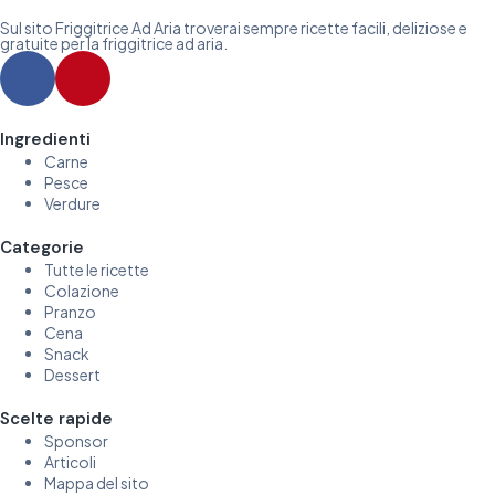
Sul sito Friggitrice Ad Aria troverai sempre ricette facili, deliziose e
gratuite per la friggitrice ad aria.
Ingredienti
Carne
Pesce
Verdure
Categorie
Tutte le ricette
Colazione
Pranzo
Cena
Snack
Dessert
Scelte rapide
Sponsor
Articoli
Mappa del sito