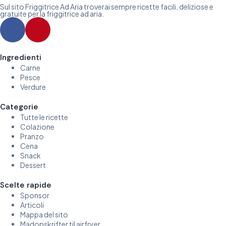
Sul sito Friggitrice Ad Aria troverai sempre ricette facili, deliziose e
gratuite per la friggitrice ad aria.
Ingredienti
Carne
Pesce
Verdure
Categorie
Tutte le ricette
Colazione
Pranzo
Cena
Snack
Dessert
Scelte rapide
Sponsor
Articoli
Mappa del sito
Madopskrifter til airfryer