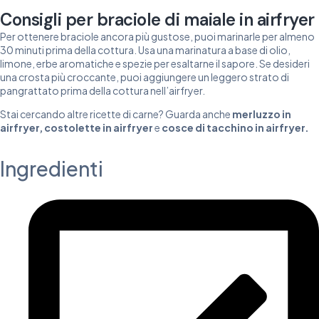
Consigli per braciole di maiale in airfryer
Per ottenere braciole ancora più gustose, puoi marinarle per almeno
30 minuti prima della cottura. Usa una marinatura a base di olio,
limone, erbe aromatiche e spezie per esaltarne il sapore. Se desideri
una crosta più croccante, puoi aggiungere un leggero strato di
pangrattato prima della cottura nell’airfryer.
Stai cercando altre ricette di carne? Guarda anche
merluzzo in
airfryer
,
costolette in airfryer
e
cosce di tacchino in airfryer
.
Ingredienti