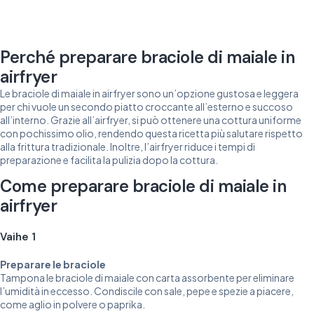
Perché preparare braciole di maiale in
airfryer
Le braciole di maiale in airfryer sono un’opzione gustosa e leggera
per chi vuole un secondo piatto croccante all’esterno e succoso
all’interno. Grazie all’airfryer, si può ottenere una cottura uniforme
con pochissimo olio, rendendo questa ricetta più salutare rispetto
alla frittura tradizionale. Inoltre, l’airfryer riduce i tempi di
preparazione e facilita la pulizia dopo la cottura.
Come preparare braciole di maiale in
airfryer
Vaihe 1
Preparare le braciole
Tampona le braciole di maiale con carta assorbente per eliminare
l’umidità in eccesso. Condiscile con sale, pepe e spezie a piacere,
come aglio in polvere o paprika.