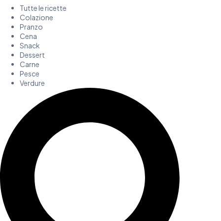
Tutte le ricette
Colazione
Pranzo
Cena
Snack
Dessert
Carne
Pesce
Verdure