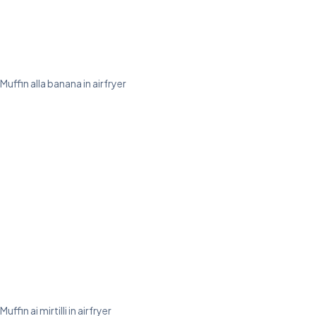
Muffin alla banana in airfryer
Muffin ai mirtilli in airfryer