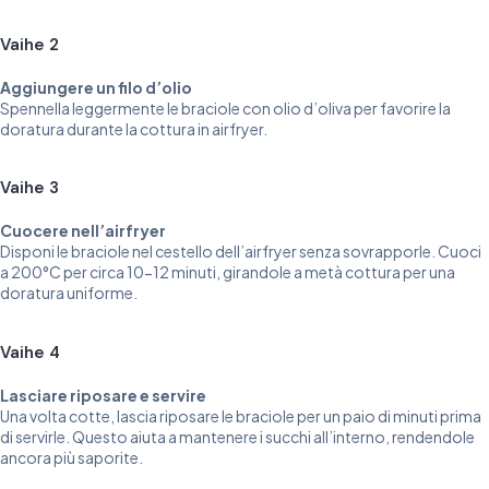
Vaihe 2
Aggiungere un filo d’olio
Spennella leggermente le braciole con olio d’oliva per favorire la
doratura durante la cottura in airfryer.
Vaihe 3
Cuocere nell’airfryer
Disponi le braciole nel cestello dell’airfryer senza sovrapporle. Cuoci
a 200°C per circa 10-12 minuti, girandole a metà cottura per una
doratura uniforme.
Vaihe 4
Lasciare riposare e servire
Una volta cotte, lascia riposare le braciole per un paio di minuti prima
di servirle. Questo aiuta a mantenere i succhi all’interno, rendendole
ancora più saporite.