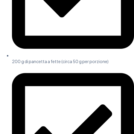
200 g di pancetta a fette (circa 50 g per porzione)