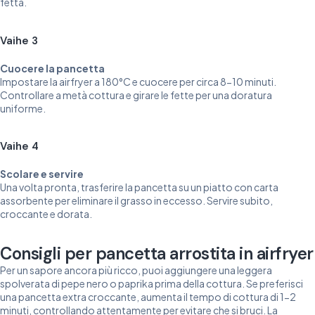
fetta.
Vaihe 3
Cuocere la pancetta
Impostare la airfryer a 180°C e cuocere per circa 8-10 minuti.
Controllare a metà cottura e girare le fette per una doratura
uniforme.
Vaihe 4
Scolare e servire
Una volta pronta, trasferire la pancetta su un piatto con carta
assorbente per eliminare il grasso in eccesso. Servire subito,
croccante e dorata.
Consigli per pancetta arrostita in airfryer
Per un sapore ancora più ricco, puoi aggiungere una leggera
spolverata di pepe nero o paprika prima della cottura. Se preferisci
una pancetta extra croccante, aumenta il tempo di cottura di 1-2
minuti, controllando attentamente per evitare che si bruci. La