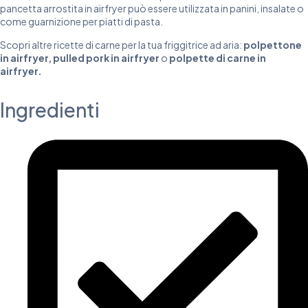
pancetta arrostita in airfryer può essere utilizzata in panini, insalate o
come guarnizione per piatti di pasta.
Scopri altre ricette di carne per la tua friggitrice ad aria:
polpettone
in airfryer
,
pulled pork in airfryer
o
polpette di carne in
airfryer
.
Ingredienti