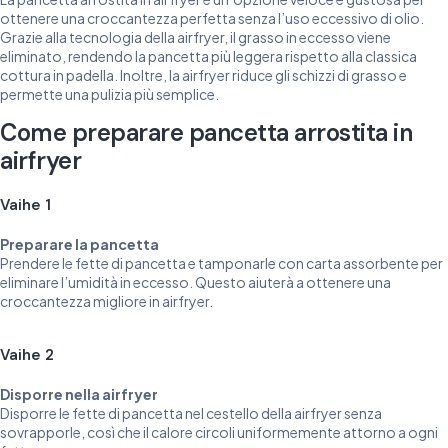
ottenere una croccantezza perfetta senza l’uso eccessivo di olio.
Grazie alla tecnologia della airfryer, il grasso in eccesso viene
eliminato, rendendo la pancetta più leggera rispetto alla classica
cottura in padella. Inoltre, la airfryer riduce gli schizzi di grasso e
permette una pulizia più semplice.
Come preparare pancetta arrostita in
airfryer
Vaihe 1
Preparare la pancetta
Prendere le fette di pancetta e tamponarle con carta assorbente per
eliminare l’umidità in eccesso. Questo aiuterà a ottenere una
croccantezza migliore in airfryer.
Vaihe 2
Disporre nella airfryer
Disporre le fette di pancetta nel cestello della airfryer senza
sovrapporle, così che il calore circoli uniformemente attorno a ogni