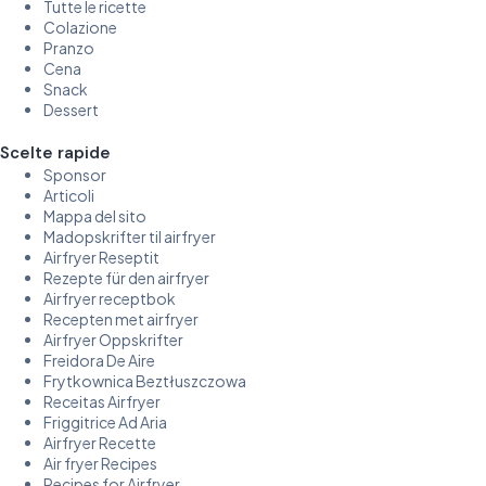
Tutte le ricette
Colazione
Pranzo
Cena
Snack
Dessert
Scelte rapide
Sponsor
Articoli
Mappa del sito
Madopskrifter til airfryer
Airfryer Reseptit
Rezepte für den airfryer
Airfryer receptbok
Recepten met airfryer
Airfryer Oppskrifter
Freidora De Aire
Frytkownica Beztłuszczowa
Receitas Airfryer
Friggitrice Ad Aria
Airfryer Recette
Air fryer Recipes
Recipes for Airfryer