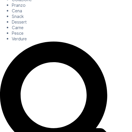
Pranzo
Cena
Snack
Dessert
Carne
Pesce
Verdure