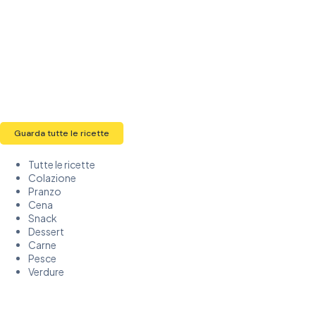
Guarda tutte le ricette
Tutte le ricette
Colazione
Pranzo
Cena
Snack
Dessert
Carne
Pesce
Verdure